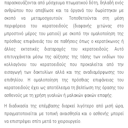
παρασκευάζονται από μόσχευμα πτωματικού δότη, δηλαδή ενός
ανθρώπου που απεβίωσε και τα όργανά του δωρίστηκαν με
σκοπό να μεταμοσχευτούν. Τοποθετούνται στη μέση
περιφέρεια του κερατοειδούς (διαφανής χιτώνας στο
μπροστινό μέρος του ματιού) με σκοπό την ομαλοποίηση της
πρόσθιας επιφάνειάς του σε παθήσεις όπως ο κερατόκωνος ή
άλλες εκτατικές διαταραχές του κερατοειδούς. Αυτό
επιτυγχάνεται μέσω της αύξησης της τάσης των ινιδίων του
κολλαγόνου του κερατοειδούς που προκαλείται από την
εισαγωγή των δακτυλίων αλλά και της αναδιαμόρφωσης του
επιθηλίου. Η ομαλοποίηση της πρόσθιας επιφάνειας του
κερατοειδούς έχει ως αποτέλεσμα τη βελτίωση της όρασης του
ασθενούς με τη χρήση γυαλιών ή μαλακών φακών επαφής.
Η διαδικασία της επέμβασης διαρκεί λιγότερο από μισή ώρα,
πραγματοποιείται με τοπική αναισθησία και ο ασθενής μπορεί
να επιστρέψει σπίτι μετά το χειρουργείο.