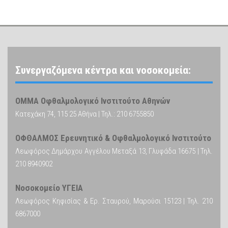
Συνεργαζόμενα κέντρα και νοσοκομεία:
ΟΜΜΑ Οφθαλμολογικό Ινστιτούτο Αθηνών
Κατεχάκη 74, 115 25 Αθήνα | Τηλ.: 210 6755850
ΟΦΘΑΛΜΟΣ Ερευνητικό & Οφθαλμολογικό Ινστιτούτο
Λεωφόρος Δημάρχου Αγγέλου Μεταξά 13, Γλυφάδα 16675 | Τηλ.
210 8940902
Νοσοκομείο ΥΓΕΙΑ
Λεωφόρος Κηφισίας & Ερ. Σταυρού, Μαρούσι 15123 | Τηλ. 210
6867000